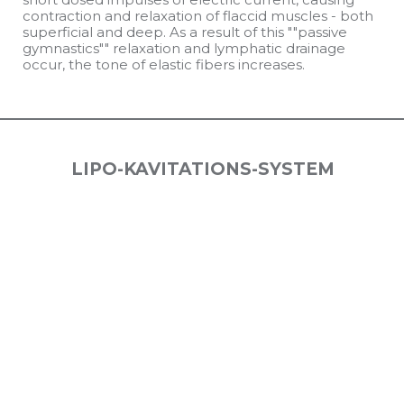
contraction and relaxation of flaccid muscles - both
superficial and deep. As a result of this ""passive
gymnastics"" relaxation and lymphatic drainage
occur, the tone of elastic fibers increases.
LIPO-KAVITATIONS-SYSTEM