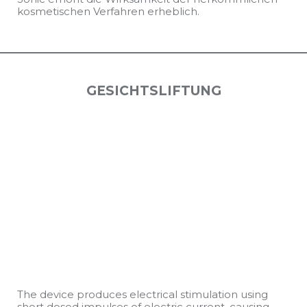
kosmetischen Verfahren erheblich.
GESICHTSLIFTUNG
The device produces electrical stimulation using
short dosed impulses of electric current, causing