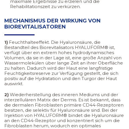
maximale Ergebnisse zu erzielen und die
Rehabilitationszeit zu verkürzen.
MECHANISMUS DER WIRKUNG VON
BIOREVITALISATOREN
1)
Feuchthalteeffekt. Die Hyaluronsäure, die
Bestandteil des Biorevitalisators HYALUFORM® ist,
verfügt über ein extrem hohes hydrodynamisches
Volumen, da sie in der Lage ist, eine große Anzahl von
Wassermolekülen über lange Zeit an ihrer Oberfläche
zu halten. Dadurch wird der Haut eine langfristige
Feuchtigkeitsreserve zur Verfügung gestellt, die sich
positiv auf die Hydratation und den Turgor der Haut
auswirkt.
2)
Wiederherstellung des inneren Mediums und der
interzellulären Matrix der Dermis. Es ist bekannt, dass
die dermalen Fibroblasten primäre CD44-Rezeptoren
besitzen, die selektiv für Hyaluronsäure sind. Bei der
Injektion von HYALUFORM® bindet die Hyaluronsäure
an den CD44-Rezeptor und konzentriert sich um die
Fibroblasten herum, wodurch ein optimales