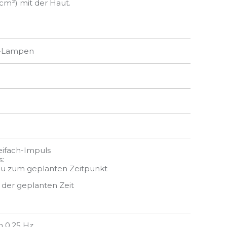
cm²) mit der Haut.
-Lampen
eifach-Impuls
s:
u zum geplanten Zeitpunkt
der geplanten Zeit
h 0,25 Hz