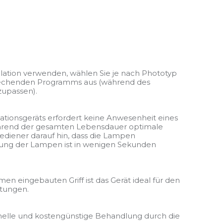
ilation verwenden, wählen Sie je nach Phototyp
rechenden Programms aus (während des
zupassen).
ilationsgeräts erfordert keine Anwesenheit eines
ährend der gesamten Lebensdauer optimale
diener darauf hin, dass die Lampen
rung der Lampen ist in wenigen Sekunden
 eingebauten Griff ist das Gerät ideal für den
htungen.
hnelle und kostengünstige Behandlung durch die