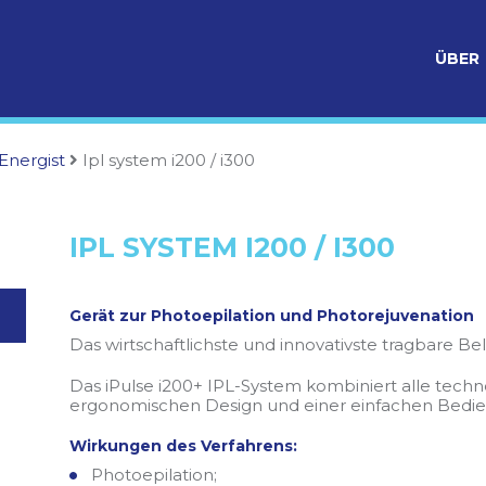
ÜBER
Energist
Ipl system i200 / i300
IPL SYSTEM I200 / I300
Gerät zur Photoepilation und Photorejuvenation
Das wirtschaftlichste und innovativste tragbare B
Das iPulse i200+ IPL-System kombiniert alle techn
ergonomischen Design und einer einfachen Bedi
Wirkungen des Verfahrens:
Photoepilation;