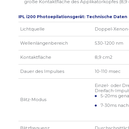
große Kontaktfläche des Applikatorkopfes (8,9 
IPL i200 Photoepilationsgerät: Technische Daten
Lichtquelle
Doppel-Xenon
Wellenlängenbereich
530-1200 nm
Kontaktfläche
8,9 cm2
Dauer des Impulses
10-110 msec
Einzel- oder Dr
Dreifach-Impul
5-20ms gena
Blitz-Modus
7-30ms nach 
Blitzfrequenz
Durchschnittlic