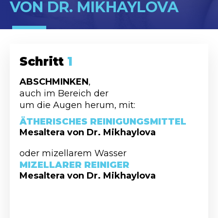
VON DR. MIKHAYLOVA
Schritt
1
Sc
ABSCHMINKEN
,
REI
auch im Bereich der
Ein 
um die Augen herum, mit:
auft
ÄTHERISCHES REINIGUNGSMITTEL
MIL
Mesaltera von Dr. Mikhaylova
Mesa
oder mizellarem Wasser
mit l
20 Se
MIZELLARER REINIGER
abspü
Mesaltera von Dr. Mikhaylova
Papie