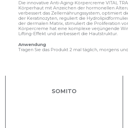
Die innovative Anti-Aging-Körpercreme VITAL TRAN
Körperhaut mit Anzeichen der hormonellen Alteru
verbessert das Zellernährungssystem, optimiert die
der Keratinozyten, reguliert die Hydrolipidformuli
der dermalen Matrix, stimuliert die Proliferatio
Körpercreme hat eine komplexe verjüngende Wirk
Lifting-Effekt und verbessert die Hautstruktur.
Anwendung
Tragen Sie das Produkt 2 mal täglich, morgens und
SOMITO