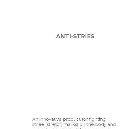
ANTI-STRIES
An innovative product for fighting
striae (stretch marks) on the body and