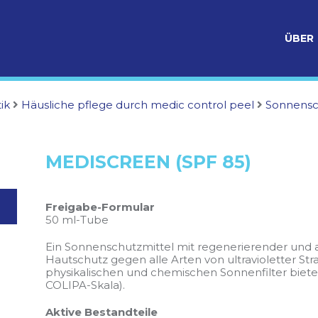
ÜBER
ik
Häusliche pflege durch medic control peel
Sonnensc
MEDISCREEN (SPF 85)
Freigabe-Formular
50 ml-Tube
Ein Sonnenschutzmittel mit regenerierender und 
Hautschutz gegen alle Arten von ultravioletter S
physikalischen und chemischen Sonnenfilter biete
COLIPA-Skala).
Aktive Bestandteile