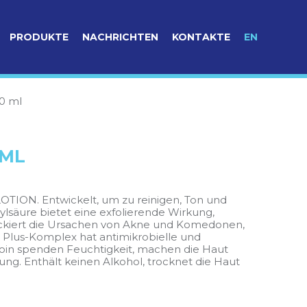
PRODUKTE
NACHRICHTEN
KONTAKTE
EN
00 ml
 ML
OTION. Entwickelt, um zu reinigen, Ton und
ylsäure bietet eine exfolierende Wirkung,
kiert die Ursachen von Akne und Komedonen,
 Plus-Komplex hat antimikrobielle und
oin spenden Feuchtigkeit, machen die Haut
ng. Enthält keinen Alkohol, trocknet die Haut