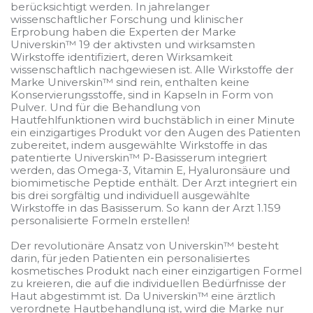
berücksichtigt werden. In jahrelanger
wissenschaftlicher Forschung und klinischer
Erprobung haben die Experten der Marke
Universkin™ 19 der aktivsten und wirksamsten
Wirkstoffe identifiziert, deren Wirksamkeit
wissenschaftlich nachgewiesen ist. Alle Wirkstoffe der
Marke Universkin™ sind rein, enthalten keine
Konservierungsstoffe, sind in Kapseln in Form von
Pulver. Und für die Behandlung von
Hautfehlfunktionen wird buchstäblich in einer Minute
ein einzigartiges Produkt vor den Augen des Patienten
zubereitet, indem ausgewählte Wirkstoffe in das
patentierte Universkin™ P-Basisserum integriert
werden, das Omega-3, Vitamin E, Hyaluronsäure und
biomimetische Peptide enthält. Der Arzt integriert ein
bis drei sorgfältig und individuell ausgewählte
Wirkstoffe in das Basisserum. So kann der Arzt 1.159
personalisierte Formeln erstellen!
Der revolutionäre Ansatz von Universkin™ besteht
darin, für jeden Patienten ein personalisiertes
kosmetisches Produkt nach einer einzigartigen Formel
zu kreieren, die auf die individuellen Bedürfnisse der
Haut abgestimmt ist. Da Universkin™ eine ärztlich
verordnete Hautbehandlung ist, wird die Marke nur