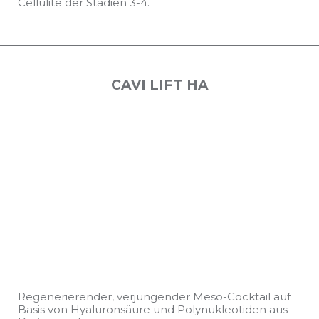
Cellulite der Stadien 3-4.
СAVI LIFT HA
Regenerierender, verjüngender Meso-Cocktail auf
Basis von Hyaluronsäure und Polynukleotiden aus