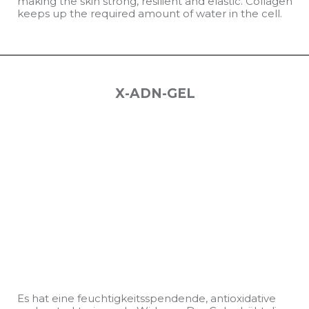
making the skin strong, resilient and elastic. Collagen
keeps up the required amount of water in the cell.
X-ADN-GEL
Es hat eine feuchtigkeitsspendende, antioxidative