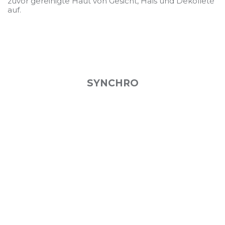
zuvor gereinigte Haut von Gesicht, Hals und Dekolleté
auf.
SYNCHRO