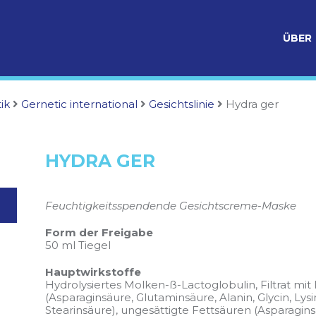
ÜBER
ik
Gernetic international
Gesichtslinie
Hydra ger
HYDRA GER
Feuchtigkeitsspendende Gesichtscreme-Maske
Form der Freigabe
50 ml Tiegel
Hauptwirkstoffe
Hydrolysiertes Molken-ß-Lactoglobulin, Filtrat mi
(Asparaginsäure, Glutaminsäure, Alanin, Glycin, Lysi
Stearinsäure), ungesättigte Fettsäuren (Asparag