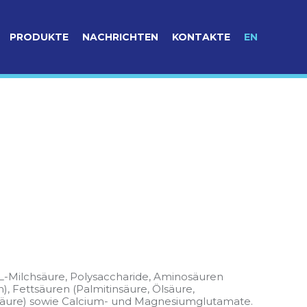
PRODUKTE
NACHRICHTEN
KONTAKTE
EN
t L-Milchsäure, Polysaccharide, Aminosäuren
n), Fettsäuren (Palmitinsäure, Ölsäure,
insäure) sowie Calcium- und Magnesiumglutamate.